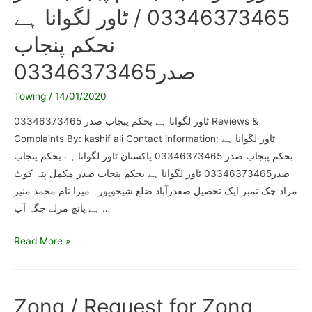
03346373465 / ٹاور لگوانا ہے
نحکم پنجاب
صدر03346373465
Towing
/
14/01/2020
ٹاور لگوانا ہے بحکم پبجاب صدر 03346373465 Reviews &
Complaints By: kashif ali Contact information: ٹاور لگوانا ہے
بحکم پبجاب صدر 03346373465 پاکستان ٹاور لگوانا ہے بحکم پنجاب
صدر03346373465 ٹاور لگوانا ہے بحکم پنجاب صدر مکمل پتہ کوٹ
مراد چک نمبر ایک تحصیل صفدرآباد ضلع شیخوپورہ میرا نام محمد منیر
ہے پانچ مرلے جگہ آپ …
ٹاور
Read More »
لگوانا
ہے
بحکم
Zong / Request for Zong
پبجاب