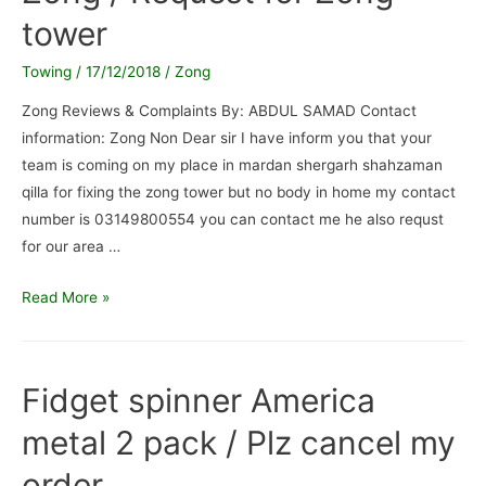
tower
صدر
03346373465
Towing
/
17/12/2018
/
Zong
/
ٹاور
Zong Reviews & Complaints By: ABDUL SAMAD Contact
لگوانا
information: Zong Non Dear sir I have inform you that your
ہے
team is coming on my place in mardan shergarh shahzaman
نحکم
qilla for fixing the zong tower but no body in home my contact
پنجاب
number is 03149800554 you can contact me he also requst
صدر03346373465
for our area …
Zong
Read More »
/
Request
for
Fidget spinner America
Zong
metal 2 pack / Plz cancel my
tower
order